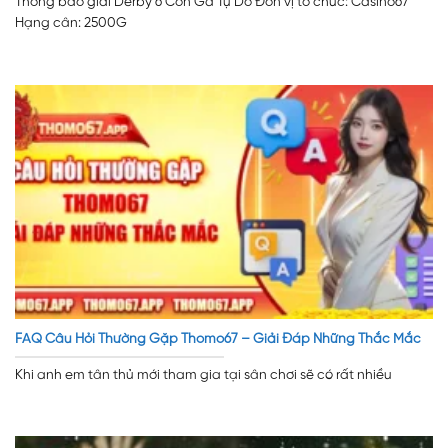
Thông báo giải Derby 6 Con Gà Tự Do Đơn vị tổ chức: Casino67
Hạng cân: 2500G
FAQ Câu Hỏi Thường Gặp Thomo67 – Giải Đáp Những Thắc Mắc
Khi anh em tân thủ mới tham gia tại sân chơi sẽ có rất nhiều