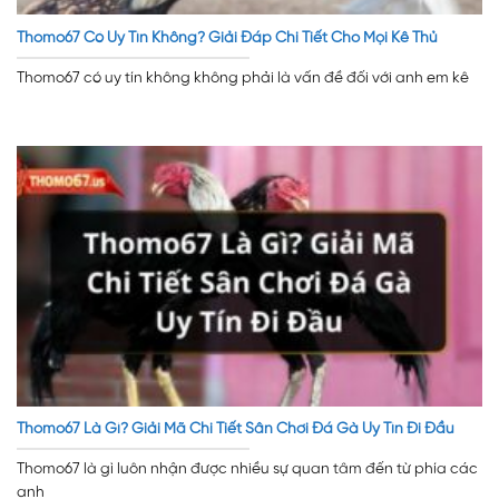
Thomo67 Có Uy Tín Không? Giải Đáp Chi Tiết Cho Mọi Kê Thủ
Thomo67 có uy tín không không phải là vấn đề đối với anh em kê
Thomo67 Là Gì? Giải Mã Chi Tiết Sân Chơi Đá Gà Uy Tín Đi Đầu
Thomo67 là gì luôn nhận được nhiều sự quan tâm đến từ phía các
anh