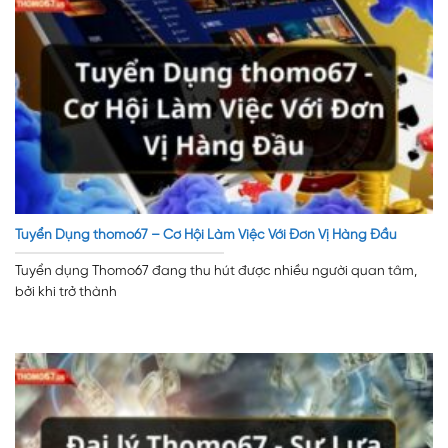
Tuyển Dụng thomo67 – Cơ Hội Làm Việc Với Đơn Vị Hàng Đầu
Tuyển dụng Thomo67 đang thu hút được nhiều người quan tâm,
bởi khi trở thành