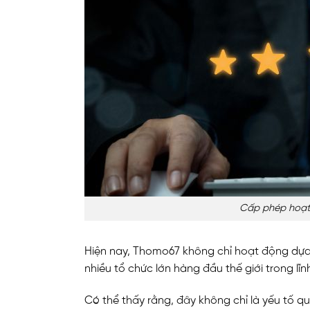
Cấp phép hoạt 
Hiện nay, Thomo67 không chỉ hoạt động dựa
nhiều tổ chức lớn hàng đầu thế giới trong lĩnh
Có thể thấy rằng, đây không chỉ là yếu tố q