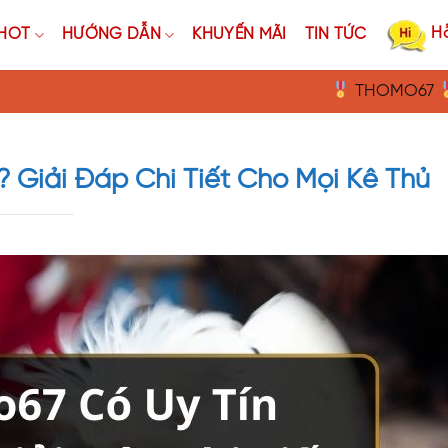
Hỗ
HOT
HƯỚNG DẪN
KHUYẾN MÃI
TIN TỨC
THOMO67
TẶNG THƯỞ
 Giải Đáp Chi Tiết Cho Mọi Kê Thủ