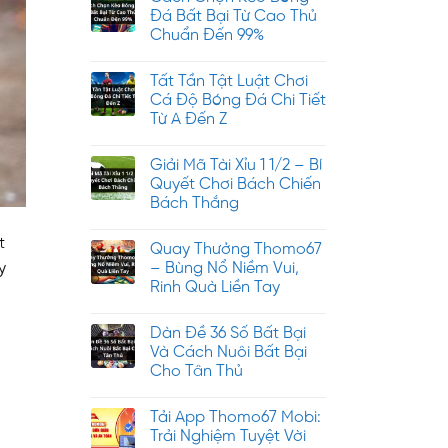
Trí
luận
Đá Bất Bại Từ Cao Thủ
Với
ở
Cơ
Chuẩn Đến 99%
Thông
Hội
Báo
Không
Kiếm
Giải
có
Tiền
Derby
Tất Tần Tật Luật Chơi
bình
Hấp
6
luận
Dẫn
Cá Độ Bóng Đá Chi Tiết
Con
ở
Gà
Từ A Đến Z
Cách
Tự
Chọn
Do
Không
Kèo
Tại
có
Bóng
Giải Mã Tài Xỉu 1 1/2 – Bí
Casino67
bình
Đá
(
luận
Quyết Chơi Bách Chiến
Bất
ở
CPC1
Bại
Bách Thắng
Tất
)
Từ
Tần
Ngày
Cao
Không
Tật
19/08/2024
Thủ
có
t
Luật
Và
Quay Thưởng Thomo67
Chuẩn
bình
Chơi
24/08/2024
Đến
luận
y
– Bùng Nổ Niềm Vui,
Cá
ở
99%
Độ
Rinh Quà Liền Tay
Giải
Bóng
Mã
Đá
Không
Tài
Chi
có
Xỉu
Dàn Đề 36 Số Bất Bại
Tiết
bình
1
Từ
luận
Và Cách Nuôi Bất Bại
1/2
ở
A
–
Cho Tân Thủ
Quay
Đến
Bí
Thưởng
Z
Quyết
Không
Thomo67
Chơi
có
–
Tải App Thomo67 Mobi:
Bách
bình
Bùng
Chiến
luận
Trải Nghiệm Tuyệt Vời
Nổ
ở
Bách