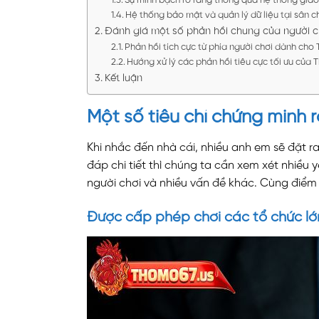
Sự minh bạch rõ ràng thông qua hệ thống giao
Hệ thống bảo mật và quản lý dữ liệu tại sân c
Đánh giá một số phản hồi chung của người c
Phản hồi tích cực từ phía người chơi dành ch
Hướng xử lý các phản hồi tiêu cực tối ưu của
Kết luận
Một số tiêu chí chứng minh 
Khi nhắc đến nhà cái, nhiều anh em sẽ đặt r
đáp chi tiết thì chúng ta cần xem xét nhiều
người chơi và nhiều vấn đề khác. Cùng điểm 
Được cấp phép chơi các tổ chức lớ