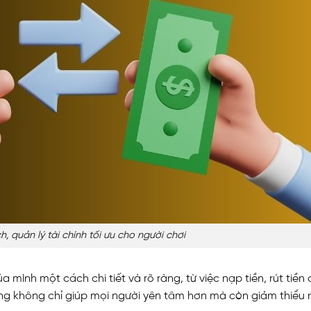
, quản lý tài chính tối ưu cho người chơi
ủa mình một cách chi tiết và rõ ràng, từ việc nạp tiền, rút tiền
ng không chỉ giúp mọi người yên tâm hơn mà còn giảm thiểu r