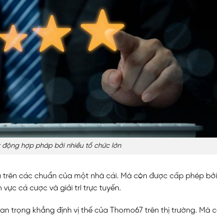
động hợp pháp bởi nhiều tổ chức lớn
 trên các chuẩn của một nhà cái. Mà còn được cấp phép bởi
 vực cá cược và giải trí trực tuyến.
uan trọng khẳng định vị thế của Thomo67 trên thị trường. Mà 