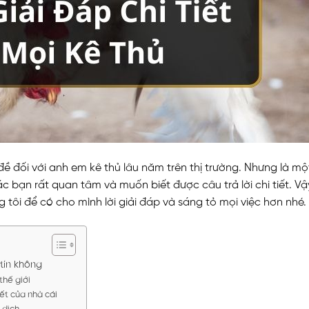
ề đối với anh em kê thủ lâu năm trên thị trường. Nhưng là mộ
ác bạn rất quan tâm và muốn biết được câu trả lời chi tiết. Vậ
g tôi để có cho mình lời giải đáp và sáng tỏ mọi việc hơn nhé.
tín không
thế giới
ết của nhà cái