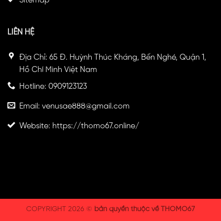
Sitemap
LIÊN HỆ
Địa Chỉ: 65 Đ. Huỳnh Thúc Kháng, Bến Nghé, Quận 1,
Hồ Chí Minh Việt Nam
Hotline: 0909123123
Email:
venusae888@gmail.com
Website: https://thomo67.online/
COPYRIGHT 2026 ©
bản quyền thuộc về THOMO67