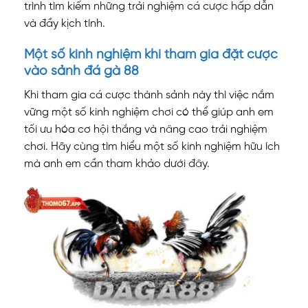
trình tìm kiếm những trải nghiệm cá cược hấp dẫn
và đầy kịch tính.
Một số kinh nghiệm khi tham gia đặt cược
vào sảnh đá gà 88
Khi tham gia cá cược thành sảnh này thì việc nắm
vững một số kinh nghiệm chơi có thể giúp anh em
tối ưu hóa cơ hội thắng và nâng cao trải nghiệm
chơi. Hãy cùng tìm hiểu một số kinh nghiệm hữu ích
mà anh em cần tham khảo dưới đây.