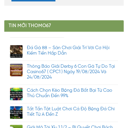
TIN MỚI THOMO67
Đá Gà 88 – Sân Chơi Giải Trí Với Cơ Hội
Kiếm Tiền Hấp Dẫn
Không
có
Thông Báo Giải Derby 6 Con Gà Tự Do Tại
bình
luận
Casino67 ( CPC1 ) Ngày 19/08/2024 Và
ở
24/08/2024
Đá
Gà
Không
88
có
–
Cách Chọn Kèo Bóng Đá Bất Bại Từ Cao
bình
Sân
luận
Thủ Chuẩn Đến 99%
Chơi
ở
Giải
Thông
Không
Trí
Báo
có
Với
Tất Tần Tật Luật Chơi Cá Độ Bóng Đá Chi
Giải
bình
Cơ
Derby
luận
Tiết Từ A Đến Z
Hội
6
ở
Kiếm
Con
Cách
Không
Tiền
Gà
Chọn
có
Hấp
Giải Mã Tài Xỉu 1 1/2 – Bí Quyết Chơi Bách
Tự
Kèo
bình