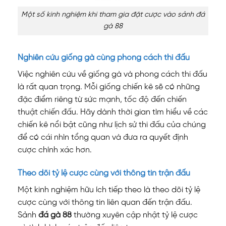
Một số kinh nghiệm khi tham gia đặt cược vào sảnh đá
gà 88
Nghiên cứu giống gà cùng phong cách thi đấu
Việc nghiên cứu về giống gà và phong cách thi đấu
là rất quan trọng. Mỗi giống chiến kê sẽ có những
đặc điểm riêng từ sức mạnh, tốc độ đến chiến
thuật chiến đấu. Hãy dành thời gian tìm hiểu về các
chiến kê nổi bật cũng như lịch sử thi đấu của chúng
để có cái nhìn tổng quan và đưa ra quyết định
cược chính xác hơn.
Theo dõi tỷ lệ cược cùng với thông tin trận đấu
Một kinh nghiệm hữu ích tiếp theo là theo dõi tỷ lệ
cược cùng với thông tin liên quan đến trận đấu.
Sảnh
đá gà 88
thường xuyên cập nhật tỷ lệ cược