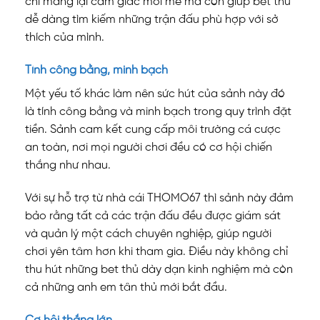
chỉ mang lại cảm giác mới mẻ mà còn giúp bet thủ
dễ dàng tìm kiếm những trận đấu phù hợp với sở
thích của mình.
Tính công bằng, minh bạch
Một yếu tố khác làm nên sức hút của sảnh này đó
là tính công bằng và minh bạch trong quy trình đặt
tiền. Sảnh cam kết cung cấp môi trường cá cược
an toàn, nơi mọi người chơi đều có cơ hội chiến
thắng như nhau.
Với sự hỗ trợ từ nhà cái THOMO67 thì sảnh này đảm
bảo rằng tất cả các trận đấu đều được giám sát
và quản lý một cách chuyên nghiệp, giúp người
chơi yên tâm hơn khi tham gia. Điều này không chỉ
thu hút những bet thủ dày dạn kinh nghiệm mà còn
cả những anh em tân thủ mới bắt đầu.