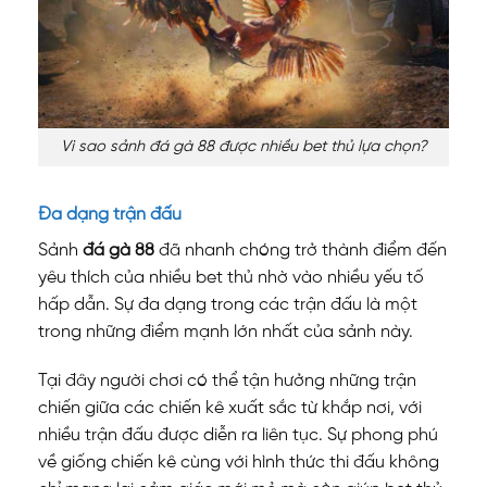
Vì sao sảnh đá gà 88 được nhiều bet thủ lựa chọn?
Đa dạng trận đấu
Sảnh
đá gà 88
đã nhanh chóng trở thành điểm đến
yêu thích của nhiều bet thủ nhờ vào nhiều yếu tố
hấp dẫn. Sự đa dạng trong các trận đấu là một
trong những điểm mạnh lớn nhất của sảnh này.
Tại đây người chơi có thể tận hưởng những trận
chiến giữa các chiến kê xuất sắc từ khắp nơi, với
nhiều trận đấu được diễn ra liên tục. Sự phong phú
về giống chiến kê cùng với hình thức thi đấu không