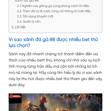
sảnh đá gà 88
Nghiên cứu giống gà cùng phong cách thi đấu
Theo dõi tỷ lệ cược cùng với thông tin trận đấu
Tận dụng khuyến mãi
Quản lý vốn
Lời kết
Vì sao sảnh đá gà 88 được nhiều bet thủ
lựa chọn?
Sảnh này đã nhanh chóng trở thành điểm đến ưa
thích của nhiều bett thủ, không chỉ nhờ vào sự kịch
tính trong từng trận đấu mà còn bởi những lợi ích
mà nó mang lại. Hãy cùng tìm hiểu lý do vì sao sảnh
này lại thu hút được nhiều bet thủ tham gia đến vậy
dưới đây.