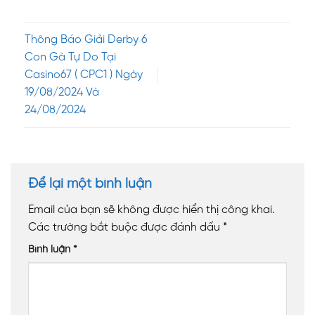
Thông Báo Giải Derby 6
Con Gà Tự Do Tại
Casino67 ( CPC1 ) Ngày
19/08/2024 Và
24/08/2024
Để lại một bình luận
Email của bạn sẽ không được hiển thị công khai.
Các trường bắt buộc được đánh dấu
*
Bình luận
*