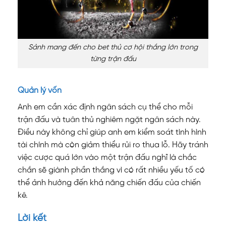
Sảnh mang đến cho bet thủ cơ hội thắng lớn trong
từng trận đấu
Quản lý vốn
Anh em cần xác định ngân sách cụ thể cho mỗi
trận đấu và tuân thủ nghiêm ngặt ngân sách này.
Điều này không chỉ giúp anh em kiểm soát tình hình
tài chính mà còn giảm thiểu rủi ro thua lỗ. Hãy tránh
việc cược quá lớn vào một trận đấu nghĩ là chắc
chắn sẽ giành phần thắng vì có rất nhiều yếu tố có
thể ảnh hưởng đến khả năng chiến đấu của chiến
kê.
Lời kết