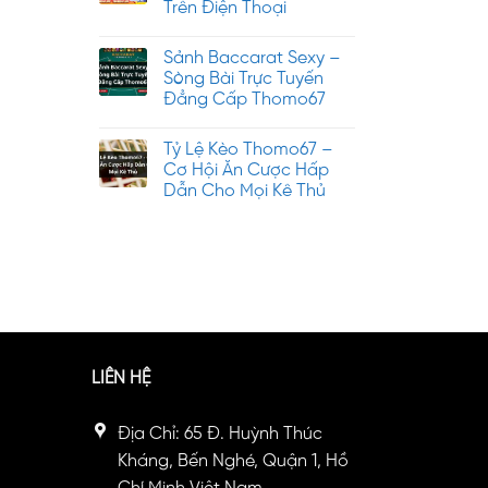
Niềm
Trên Điện Thoại
Dàn
Thắng
Vui,
Đề
Rinh
Không
36
Quà
có
Số
Sảnh Baccarat Sexy –
Liền
bình
Bất
Tay
luận
Sòng Bài Trực Tuyến
Bại
ở
Và
Đẳng Cấp Thomo67
Tải
Cách
App
Nuôi
Không
Thomo67
Bất
có
Mobi:
Tỷ Lệ Kèo Thomo67 –
Bại
bình
Trải
Cho
luận
Cơ Hội Ăn Cược Hấp
Nghiệm
ở
Tân
Tuyệt
Dẫn Cho Mọi Kê Thủ
Sảnh
Thủ
Vời
Baccarat
Trên
Không
Sexy
Điện
có
–
Thoại
bình
Sòng
luận
Bài
ở
Trực
Tỷ
Tuyến
Lệ
Đẳng
Kèo
Cấp
Thomo67
Thomo67
–
Cơ
Hội
LIÊN HỆ
Ăn
Cược
Hấp
Dẫn
Địa Chỉ: 65 Đ. Huỳnh Thúc
Cho
Mọi
Kháng, Bến Nghé, Quận 1, Hồ
Kê
Thủ