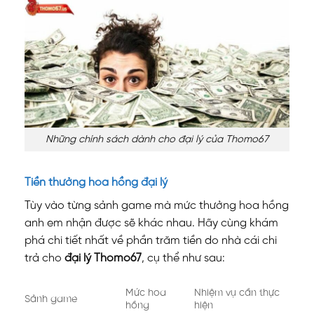
Những chính sách dành cho đại lý của Thomo67
Tiền thưởng hoa hồng đại lý
Tùy vào từng sảnh game mà mức thưởng hoa hồng
anh em nhận được sẽ khác nhau. Hãy cùng khám
phá chi tiết nhất về phần trăm tiền do nhà cái chi
trả cho
đại lý Thomo67
, cụ thể như sau:
Mức hoa
Nhiệm vụ cần thực
Sảnh game
hồng
hiện