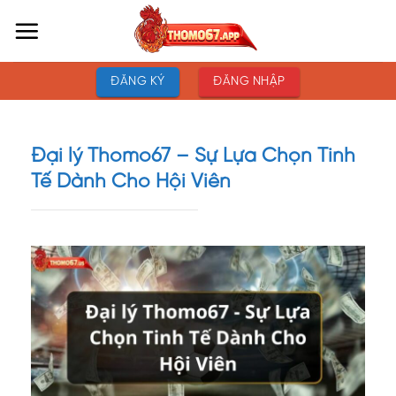
Bỏ
qua
nội
dung
ĐĂNG KÝ
ĐĂNG NHẬP
Đại lý Thomo67 – Sự Lựa Chọn Tinh
Tế Dành Cho Hội Viên