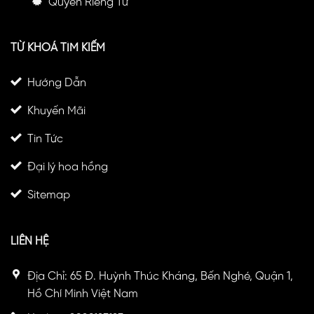
Quyền Riêng Tư
TỪ KHOÁ TÌM KIẾM
Hướng Dẫn
Khuyến Mãi
Tin Tức
Đại lý hoa hồng
Sitemap
LIÊN HỆ
Địa Chỉ: 65 Đ. Huỳnh Thúc Kháng, Bến Nghé, Quận 1,
Hồ Chí Minh Việt Nam