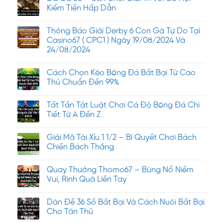
Kiếm Tiền Hấp Dẫn
Không
có
Thông Báo Giải Derby 6 Con Gà Tự Do Tại
bình
luận
Casino67 ( CPC1 ) Ngày 19/08/2024 Và
ở
24/08/2024
Đá
Gà
Không
88
có
–
Cách Chọn Kèo Bóng Đá Bất Bại Từ Cao
bình
Sân
luận
Thủ Chuẩn Đến 99%
Chơi
ở
Giải
Thông
Không
Trí
Báo
có
Với
Tất Tần Tật Luật Chơi Cá Độ Bóng Đá Chi
Giải
bình
Cơ
Derby
luận
Tiết Từ A Đến Z
Hội
6
ở
Kiếm
Con
Cách
Không
Tiền
Gà
Chọn
có
Hấp
Giải Mã Tài Xỉu 1 1/2 – Bí Quyết Chơi Bách
Tự
Kèo
bình
Dẫn
Do
Bóng
luận
Chiến Bách Thắng
Tại
Đá
ở
Casino67
Bất
Tất
Không
(
Bại
Tần
có
Quay Thưởng Thomo67 – Bùng Nổ Niềm
CPC1
Từ
Tật
bình
)
Cao
Luật
luận
Vui, Rinh Quà Liền Tay
Ngày
Thủ
Chơi
ở
19/08/2024
Chuẩn
Cá
Giải
Không
Và
Đến
Độ
Mã
có
Dàn Đề 36 Số Bất Bại Và Cách Nuôi Bất Bại
24/08/2024
99%
Bóng
Tài
bình
Đá
Xỉu
luận
Cho Tân Thủ
Chi
1
ở
Tiết
1/2
Quay
Không