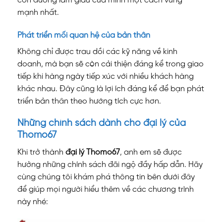
con đường làm giàu của mình một cách vững
mạnh nhất.
Phát triển mối quan hệ của bản thân
Không chỉ được trau dồi các kỹ năng về kinh
doanh, mà bạn sẽ còn cải thiện đáng kể trong giao
tiếp khi hàng ngày tiếp xúc với nhiều khách hàng
khác nhau. Đây cũng là lợi ích đáng kể để bạn phát
triển bản thân theo hướng tích cực hơn.
Những chính sách dành cho đại lý của
Thomo67
Khi trở thành
đại lý Thomo67
, anh em sẽ được
hưởng những chính sách đãi ngộ đầy hấp dẫn. Hãy
cùng chúng tôi khám phá thông tin bên dưới đây
để giúp mọi người hiểu thêm về các chương trình
này nhé: