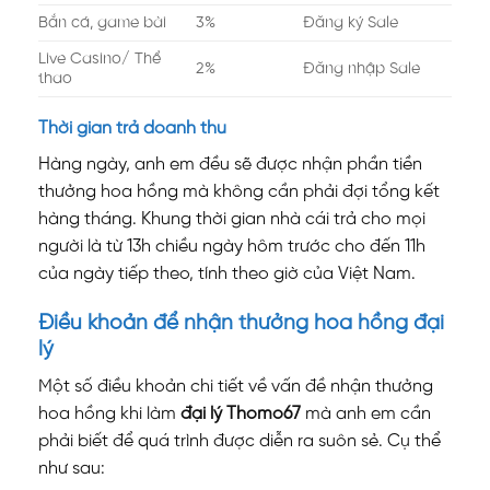
Bắn cá, game bài
3%
Đăng ký Sale
Live Casino/ Thể
2%
Đăng nhập Sale
thao
Thời gian trả doanh thu
Hàng ngày, anh em đều sẽ được nhận phần tiền
thưởng hoa hồng mà không cần phải đợi tổng kết
hàng tháng. Khung thời gian nhà cái trả cho mọi
người là từ 13h chiều ngày hôm trước cho đến 11h
của ngày tiếp theo, tính theo giờ của Việt Nam.
Điều khoản để nhận thưởng hoa hồng đại
lý
Một số điều khoản chi tiết về vấn đề nhận thưởng
hoa hồng khi làm
đại lý Thomo67
mà anh em cần
phải biết để quá trình được diễn ra suôn sẻ. Cụ thể
như sau: