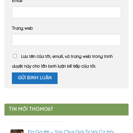
Email
*
Trang web
Lưu tên của tôi, email, và trang web trong trình
duyệt này cho lần bình luận kế tiếp của tôi.
TIN MỚI THOMO67
Đá Gà 88 – Sân Chơi Giải Trí Với Cơ Hội