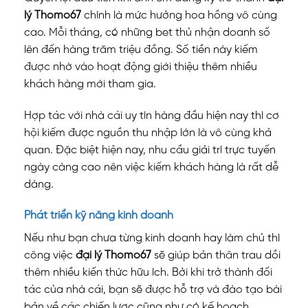
lý Thomo67
chính là mức hưởng hoa hồng vô cùng
cao. Mỗi tháng, có những bet thủ nhận doanh số
lên đến hàng trăm triệu đồng. Số tiền này kiếm
được nhờ vào hoạt động giới thiệu thêm nhiều
khách hàng mới tham gia.
Hợp tác với nhà cái uy tín hàng đầu hiện nay thì cơ
hội kiếm được nguồn thu nhập lớn là vô cùng khả
quan. Đặc biệt hiện nay, nhu cầu giải trí trực tuyến
ngày càng cao nên việc kiếm khách hàng là rất dễ
dàng.
Phát triển kỹ năng kinh doanh
Nếu như bạn chưa từng kinh doanh hay làm chủ thì
công việc
đại lý Thomo67
sẽ giúp bản thân trau dồi
thêm nhiều kiến thức hữu ích. Bởi khi trở thành đối
tác của nhà cái, bạn sẽ được hỗ trợ và đào tạo bài
bản về các chiến lược cũng như có kế hoạch