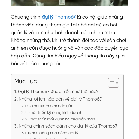
Chương trình
đại lý Thomo67
là cơ hội giúp những
thành viên đang tham gia tại nhà cái có cơ hội
quản lý và làm chủ kinh doanh của chính mình.
Không những thế, khi trở thành đối tác với sân chơi
anh em còn được hưởng vô vàn các đặc quyền cực
hấp dẫn. Cùng tìm hiểu ngay về thông tin này qua
bài viết của chúng tôi.
Mục Lục
Đại lý Thomo67 được hiểu như thế nào?
Những lợi ích hấp dẫn về đại lý Thomo67
Cơ hội kiếm tiền hấp dẫn
Phát triển kỹ năng kinh doanh
Phát triển mối quan hệ của bản thân
Những chính sách dành cho đại lý của Thomo67
Tiền thưởng hoa hồng đại lý