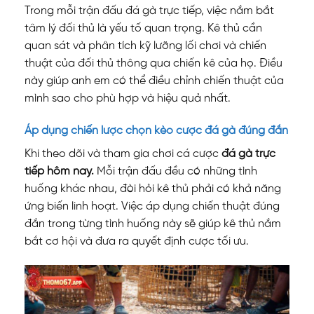
Trong mỗi trận đấu đá gà trực tiếp, việc nắm bắt
tâm lý đối thủ là yếu tố quan trọng. Kê thủ cần
quan sát và phân tích kỹ lưỡng lối chơi và chiến
thuật của đối thủ thông qua chiến kê của họ. Điều
này giúp anh em có thể điều chỉnh chiến thuật của
mình sao cho phù hợp và hiệu quả nhất.
Áp dụng chiến lược chọn kèo cược đá gà đúng đắn
Khi theo dõi và tham gia chơi cá cược
đá gà trực
tiếp hôm nay.
Mỗi trận đấu đều có những tình
huống khác nhau, đòi hỏi kê thủ phải có khả năng
ứng biến linh hoạt. Việc áp dụng chiến thuật đúng
đắn trong từng tình huống này sẽ giúp kê thủ nắm
bắt cơ hội và đưa ra quyết định cược tối ưu.