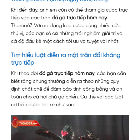
Khi đến đây, anh em còn có thể tham gia cược trực
tiếp vào các trận
đá gà trực tiếp hôm nay
Thomo67. Với đa dạng kèo cược cùng nhiều cửa
thú vị, các bạn sẽ có những trải nghiệm giải trí và
cá độ đấu kê một cách tối ưu và tuyệt vời nhất.
Tìm hiểu luật diễn ra một trận đối kháng
trực tiếp
Khi theo dõi
đá gà trực tiếp hôm nay
, các bạn cần
biết rằng chúng thường diễn ra theo những quy
định chặt chẽ để đảm bảo tính công bằng và an
toàn cho cả hai chú gà chiến. Cụ thể với các luật
cơ bản được liệt kê như sau: