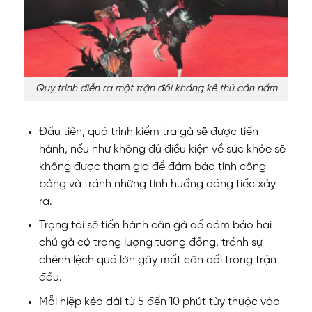
Quy trình diễn ra một trận đối kháng kê thủ cần nắm
Đầu tiên, quá trình kiểm tra gà sẽ được tiến
hành, nếu như không đủ điều kiện về sức khỏe sẽ
không được tham gia để đảm bảo tính công
bằng và tránh những tình huống đáng tiếc xảy
ra.
Trọng tài sẽ tiến hành cân gà để đảm bảo hai
chú gà có trọng lượng tương đồng, tránh sự
chênh lệch quá lớn gây mất cân đối trong trận
đấu.
Mỗi hiệp kéo dài từ 5 đến 10 phút tùy thuộc vào