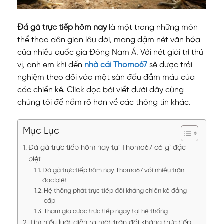
Đá gà trực tiếp hôm nay
là một trong những môn
thể thao dân gian lâu đời, mang đậm nét văn hóa
của nhiều quốc gia Đông Nam Á. Với nét giải trí thú
vị, anh em khi đến
nhà cái Thomo67
sẽ được trải
nghiệm theo dõi vào một sàn đấu đẫm máu của
các chiến kê. Click đọc bài viết dưới đây cùng
chúng tôi để nắm rõ hơn về các thông tin khác.
Mục Lục
Đá gà trực tiếp hôm nay tại Thomo67 có gì đặc
biệt
Đá gà trực tiếp hôm nay Thomo67 với nhiều trận
đặc biệt
Hệ thống phát trực tiếp đối kháng chiến kê đẳng
cấp
Tham gia cược trực tiếp ngay tại hệ thống
Tìm hiểu luật diễn ra một trận đối kháng trực tiếp