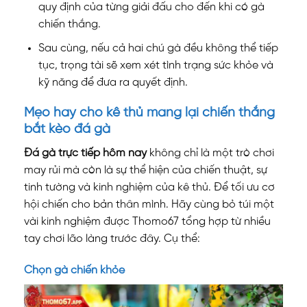
quy định của từng giải đấu cho đến khi có gà
chiến thắng.
Sau cùng, nếu cả hai chú gà đều không thể tiếp
tục, trọng tài sẽ xem xét tình trạng sức khỏe và
kỹ năng để đưa ra quyết định.
Mẹo hay cho kê thủ mang lại chiến thắng
bắt kèo đá gà
Đá gà trực tiếp hôm nay
không chỉ là một trò chơi
may rủi mà còn là sự thể hiện của chiến thuật, sự
tinh tường và kinh nghiệm của kê thủ. Để tối ưu cơ
hội chiến cho bản thân mình. Hãy cùng bỏ túi một
vài kinh nghiệm được Thomo67 tổng hợp từ nhiều
tay chơi lão làng trước đây. Cụ thể:
Chọn gà chiến khỏe