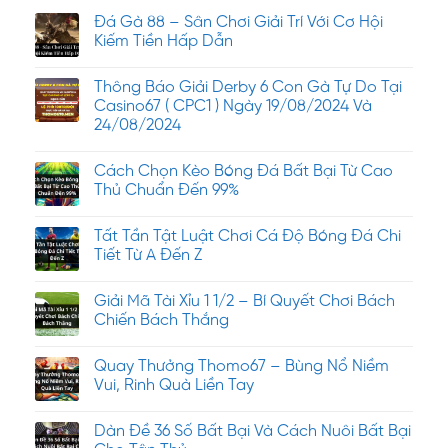
Đá Gà 88 – Sân Chơi Giải Trí Với Cơ Hội
Kiếm Tiền Hấp Dẫn
Không
có
Thông Báo Giải Derby 6 Con Gà Tự Do Tại
bình
luận
Casino67 ( CPC1 ) Ngày 19/08/2024 Và
ở
24/08/2024
Đá
Gà
Không
88
có
–
Cách Chọn Kèo Bóng Đá Bất Bại Từ Cao
bình
Sân
luận
Thủ Chuẩn Đến 99%
Chơi
ở
Giải
Thông
Không
Trí
Báo
có
Với
Tất Tần Tật Luật Chơi Cá Độ Bóng Đá Chi
Giải
bình
Cơ
Derby
luận
Tiết Từ A Đến Z
Hội
6
ở
Kiếm
Con
Cách
Không
Tiền
Gà
Chọn
có
Hấp
Giải Mã Tài Xỉu 1 1/2 – Bí Quyết Chơi Bách
Tự
Kèo
bình
Dẫn
Do
Bóng
luận
Chiến Bách Thắng
Tại
Đá
ở
Casino67
Bất
Tất
Không
(
Bại
Tần
có
Quay Thưởng Thomo67 – Bùng Nổ Niềm
CPC1
Từ
Tật
bình
)
Cao
Luật
luận
Vui, Rinh Quà Liền Tay
Ngày
Thủ
Chơi
ở
19/08/2024
Chuẩn
Cá
Giải
Không
Và
Đến
Độ
Mã
có
Dàn Đề 36 Số Bất Bại Và Cách Nuôi Bất Bại
24/08/2024
99%
Bóng
Tài
bình
Đá
Xỉu
luận