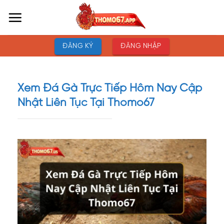
Bỏ
qua
nội
dung
ĐĂNG KÝ
ĐĂNG NHẬP
Xem Đá Gà Trực Tiếp Hôm Nay Cập
Nhật Liên Tục Tại Thomo67